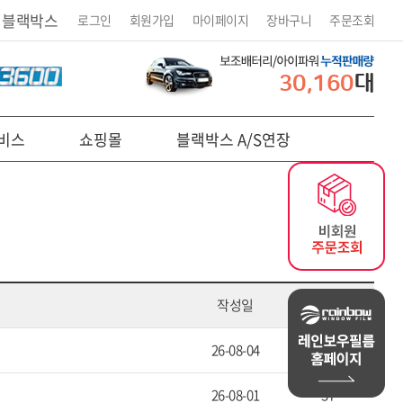
 블랙박스
로그인
회원가입
마이페이지
장바구니
주문조회
30,160
대
비스
쇼핑몰
블랙박스 A/S연장
작성일
조회
26-08-04
20
26-08-01
37