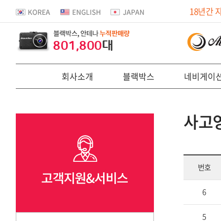
18년간 
801,800
대
회사소개
블랙박스
네비게이
사고
번호
6
5