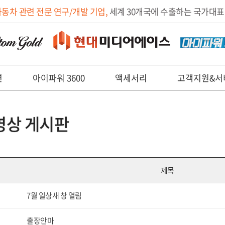
자동차 관련 전문 연구/개발 기업,
세계 30개국에 수출하는 국가대표
션
아이파워 3600
액세서리
고객지원&서
영상 게시판
제목
7월 일상새 창 열림
출장안마