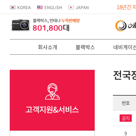
18년간 
801,800
대
회사소개
블랙박스
네비게이
전국
번호
공지
9