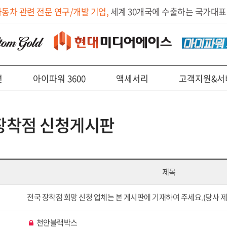
자동차 관련 전문 연구/개발 기업,
세계 30개국에 수출하는 국가대표
션
아이파워 3600
액세서리
고객지원&서
장착점 신청게시판
제목
전국 장착점 희망 신청 업체는 본 게시판에 기재하여 주세요.(당사 제
천안블랙박스