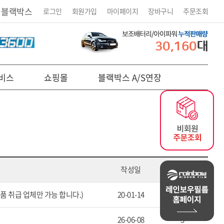
 블랙박스
로그인
회원가입
마이페이지
장바구니
주문조회
30,160
대
비스
쇼핑몰
블랙박스 A/S연장
작성일
조회
품 취급 업체만 가능 합니다.)
20-01-14
38
26-06-08
3