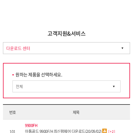
열린
페이지
고객지원&서비스
원하는 제품을 선택하세요.
번호
제목
9900FH
아톰골드 9900F/H 최신펌웨어 다운로드(20/09/02)
101
[
+ 2
]