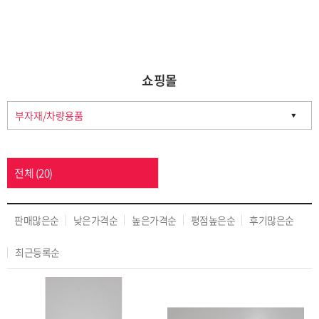
열린
페이지
쇼핑몰
전체 (20)
판매많은순
낮은가격순
높은가격순
평점높은순
후기많은순
최근등록순