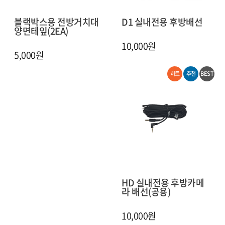
블랙박스용 전방거치대
D1 실내전용 후방배선
양면테잎(2EA)
10,000원
5,000원
히트
추천
BEST
HD 실내전용 후방카메
라 배선(공용)
10,000원