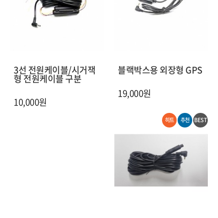
3선 전원케이블/시거잭
블랙박스용 외장형 GPS
형 전원케이블 구분
19,000원
10,000원
히트
추천
BEST