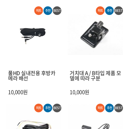
히트
추천
BEST
히트
추천
BEST
풀HD 실내전용 후방카
거치대 A / B타입 제품 모
메라 배선
델에 따라 구분
10,000원
10,000원
히트
추천
BEST
히트
추천
BEST