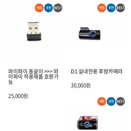
히트
추천
BEST
히트
추천
BEST
와이파이 동글이 >>> 와
D1 실내전용 후방카메라
이파이 적용제품 호환가
능
30,000원
25,000원
히트
추천
BEST