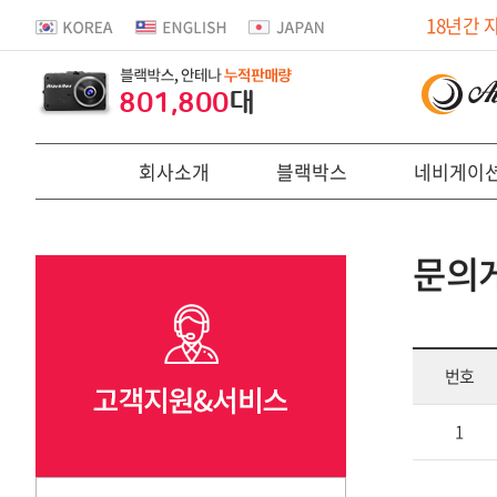
18년간 
801,800
대
회사소개
블랙박스
네비게이
문의
번호
1