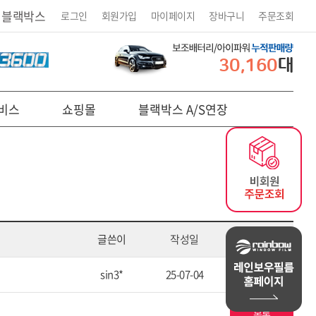
 블랙박스
로그인
회원가입
마이페이지
장바구니
주문조회
30,160
대
비스
쇼핑몰
블랙박스 A/S연장
글쓴이
작성일
조회
sin3*
25-07-04
11
목록